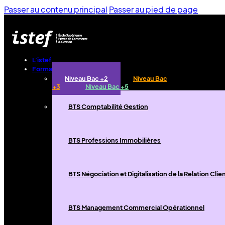
Passer au contenu principal
Passer au pied de page
L'istef
Formations
Niveau Bac +2
Niveau Bac
+3
Niveau Bac +5
BTS Comptabilité Gestion
BTS Professions Immobilières
BTS Négociation et Digitalisation de la Relation Clie
BTS Management Commercial Opérationnel