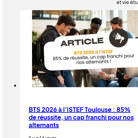
et vie é
BTS 2026 à l’ISTEF Toulouse : 85%
de réussite, un cap franchi pour nos
alternants
Il y a 14 jours.