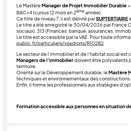
Le Mastère
Manager de Projet Immobilier Durable –
ème
BAC+4 (cursus 12 mois en 2
année).
Ce titre de niveau 7, il est délivré par
SUPTERTIAIRE
e
Le titre a été enregistré le 30/04/2026 par France
sociaux), 313 (Finances, banque, assurances, immobi
Le titre est accessible par la VAE. Pour toute informa
public.fr/particuliers/vosdroits/R10282
Le secteur de l’immobilier et de l’habitat social es
Managers de l’immobilier
doivent être polyvalents 
territoire.
Orienté sur le Développement durable, le
Mastère M
techniques et environnementaux des constructions d
Enfin, il forme les professionnels aux stratégies d’o
Formation accessible aux personnes en situation d