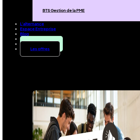
BTS Gestion de la PME
L'alternance
Espace Entreprise
Blog
Contact
Candidater
Les offres