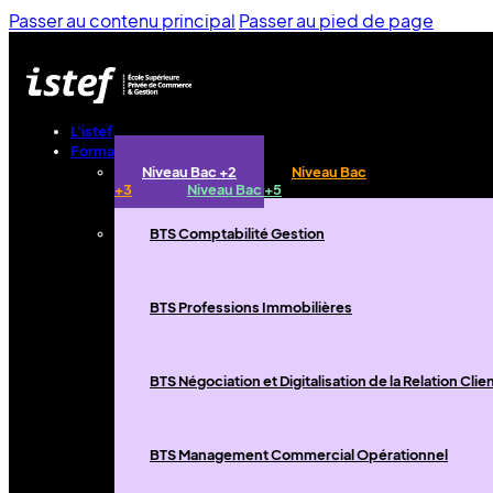
Passer au contenu principal
Passer au pied de page
L'istef
Formations
Niveau Bac +2
Niveau Bac
+3
Niveau Bac +5
BTS Comptabilité Gestion
BTS Professions Immobilières
BTS Négociation et Digitalisation de la Relation Clie
BTS Management Commercial Opérationnel