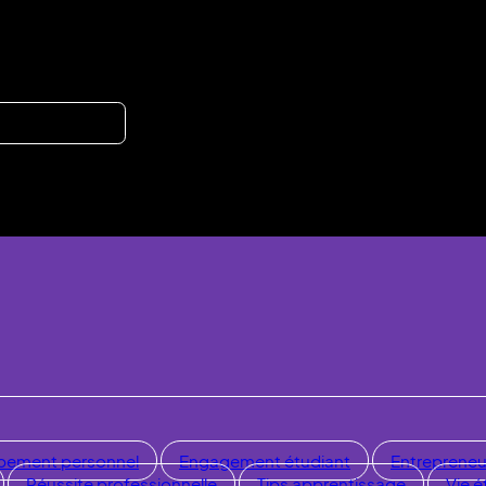
pement personnel
Engagement étudiant
Entrepreneu
Réussite professionnelle
Tips apprentissage
Vie é