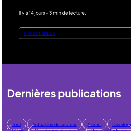
Il y a 14 jours - 3 min de lecture.
Lire cet article
Dernières publications
Tout
Actualités du secteur
Alumni
Dévelop
ISTEF
Orientation et carrière
Projets étudiants