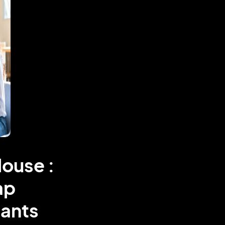
louse :
ap
nants