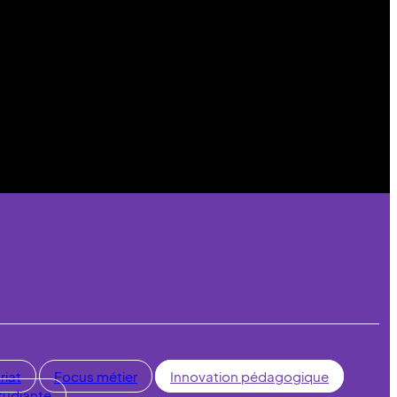
riat
Focus métier
Innovation pédagogique
tudiante