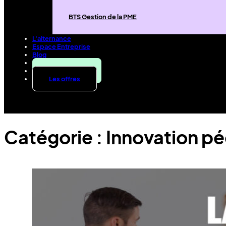
BTS Gestion de la PME
L'alternance
Espace Entreprise
Blog
Contact
Candidater
Les offres
Catégorie :
Innovation p