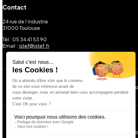
Contact
24 rue de l’industrie
31000 Toulouse
Tél : 05 34 41 53 90
Email :
istef@istef.fr
Formations accessibles aux personnes en situation de h
Copyright © ISTEF - Tous droits réservés
Mentions légales
Politique de confidentialité
CGV Alte