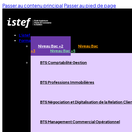
Passer au contenu principal
Passer au pied de page
L'istef
Formations
Niveau Bac +2
Niveau Bac
+3
Niveau Bac +5
BTS Comptabilité Gestion
BTS Professions Immobilières
BTS Négociation et Digitalisation de la Relation Clie
BTS Management Commercial Opérationnel