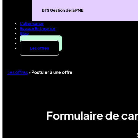
BTS Gestion de la PME
L'alternance
Espace Entreprise
Blog
Contact
Candidater
Les offres
Les offres
>
Postuler à une offre
Formulaire de can