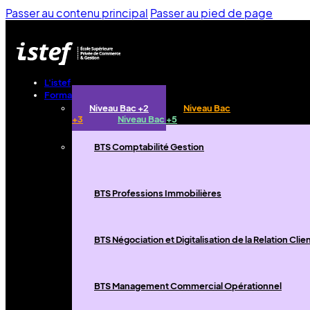
Passer au contenu principal
Passer au pied de page
L'istef
Formations
Niveau Bac +2
Niveau Bac
+3
Niveau Bac +5
BTS Comptabilité Gestion
BTS Professions Immobilières
BTS Négociation et Digitalisation de la Relation Clie
BTS Management Commercial Opérationnel