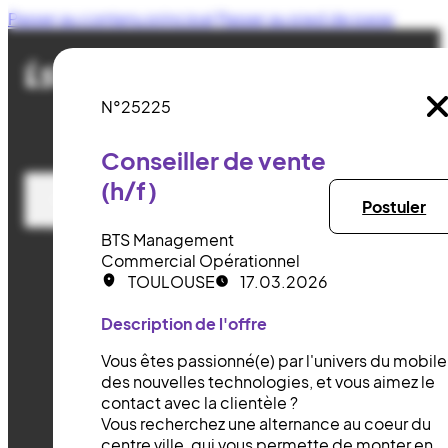
Passer au contenu principal
Passer au pied de page
N°25225
L’istef
Formations
L’alternance ?
Espace Entreprise
Blog
Contact
Candidater
Conseiller de vente
Les offres
(h/f)
Postuler
BTS Management
Commercial Opérationnel
TOULOUSE
17.03.2026
Description de l'offre
Vous êtes passionné(e) par l'univers du mobile
des nouvelles technologies, et vous aimez le
contact avec la clientèle ?
Vous recherchez une alternance au coeur du
centre ville, qui vous permette de monter en