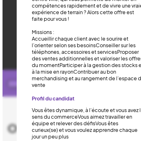
compétences rapidement et de vivre une vrai
expérience de terrain ? Alors cette offre est
faite pour vous !
Missions :
Accueillir chaque client avec le sourire et
l’orienter selon ses besoinsConseiller sur les
téléphones, accessoires et servicesProposer
des ventes additionnelles et valoriser les offre
du momentParticiper à la gestion des stocks 
à la mise en rayonContribuer au bon
merchandising et au rangement de l’espace 
vente
Profil du candidat
Vous êtes dynamique, à l’écoute et vous avez 
sens du commerceVous aimez travailler en
équipe et relever des défisVous êtes
Offres d'emploi
curieux(se) et vous voulez apprendre chaque
jour un peu plus