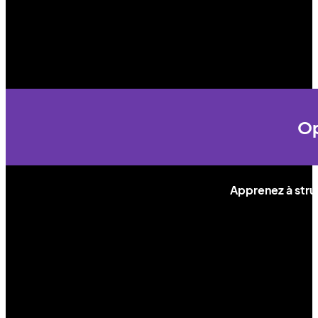
Op
Apprenez à stru