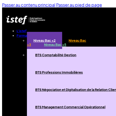
Passer au contenu principal
Passer au pied de page
L'istef
Formations
Niveau Bac +2
Niveau Bac
+3
Niveau Bac +5
BTS Comptabilité Gestion
BTS Professions Immobilières
BTS Négociation et Digitalisation de la Relation Clie
BTS Management Commercial Opérationnel