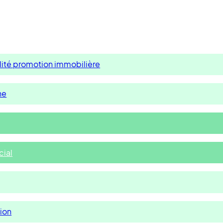
lité promotion immobilière
ne
ial
tion